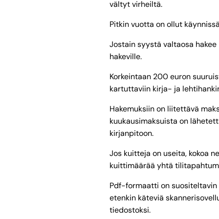
vältyt virheiltä.
Pitkin vuotta on ollut käynnis
Jostain syystä valtaosa hakee
hakeville.
Korkeintaan 200 euron suurui
kartuttaviin kirja- ja lehtihanki
Hakemuksiin on liitettävä maks
kuukausimaksuista on lähetettäv
kirjanpitoon.
Jos kuitteja on useita, kokoa n
kuittimäärää yhtä tilitapahtum
Pdf-formaatti on suositeltavin
etenkin käteviä skannerisovell
tiedostoksi.