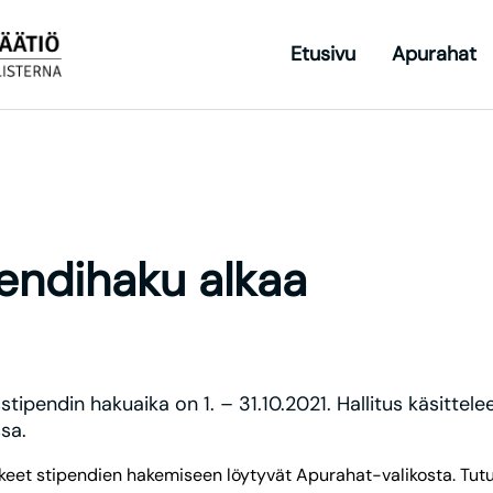
Etusivu
Apurahat
T
endihaku alkaa
tipendin hakuaika on 1. ­­– 31.10.2021. Hallitus käsitte
sa.
eet stipendien hakemiseen löytyvät Apurahat-valikosta. Tutust