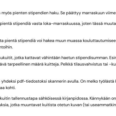
sä myös pienten stipendien haku. Se päättyy marraskuun viime
 pientä stipendiä vasta loka-marraskuussa, joten tässä muuta
sta pientä stipendiä voi hakea muun muassa kouluttautumis
ntoihin.
ukuitit, jotka kattavat vähintään haetun stipendisumman. Esim
ä tarpeellinen määrä kuitteja. Pelkkä tilausvahvistus tai -kuv
e yhdeksi pdf-tiedostoksi skannerin avulla. On melko työlästä 
aa kohti.
 kuitin tallennustapa sähköisessä kirjanpidossa. Kännykään on 
uksia, jotka muuntavat kuitista otetun kuvan (tai useammatki