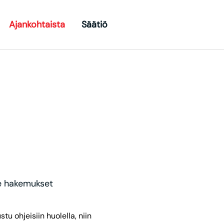
Ajankohtaista
Säätiö
oggle Dropdown
Toggle Dropdown
Toggle Dropdown
lee hakemukset
u ohjeisiin huolella, niin